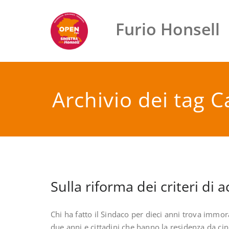
Vai
al
Furio Honsell
contenuto
Archivio dei tag C
Sulla riforma dei criteri di 
Chi ha fatto il Sindaco per dieci anni trova immor
due anni e cittadini che hanno la residenza da ci