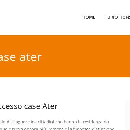
HOME
FURIO HON
ase ater
accesso case Ater
ale distinguere tra cittadini che hanno la residenza da
nque e trova ancora più immorale la furbesca distinzione