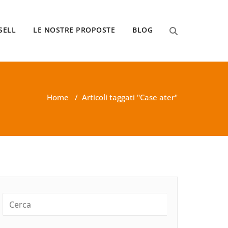
SELL
LE NOSTRE PROPOSTE
BLOG
Home
/
Articoli taggati "Case ater"