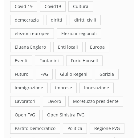
Covid-19
Covid19
Cultura
democrazia
diritti
diritti civili
elezioni europee
Elezioni regionali
Eluana Englaro
Enti locali
Europa
Eventi
Fontanini
Furio Honsell
Futuro
FVG
Giulio Regeni
Gorizia
immigrazione
imprese
Innovazione
Lavoratori
Lavoro
Moretuzzo presidente
Open FVG
Open Sinistra FVG
Partito Democratico
Politica
Regione FVG