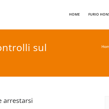
HOME
FURIO HON
ntrolli sul
Ho
e arrestarsi