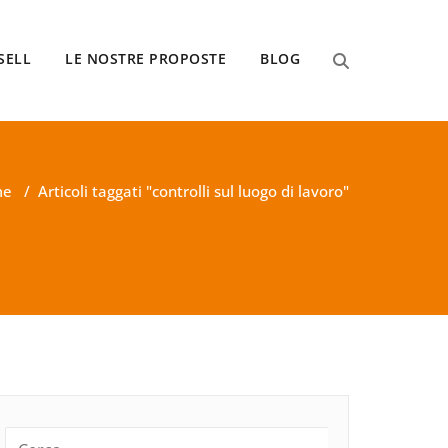
SELL
LE NOSTRE PROPOSTE
BLOG
me
/
Articoli taggati "controlli sul luogo di lavoro"