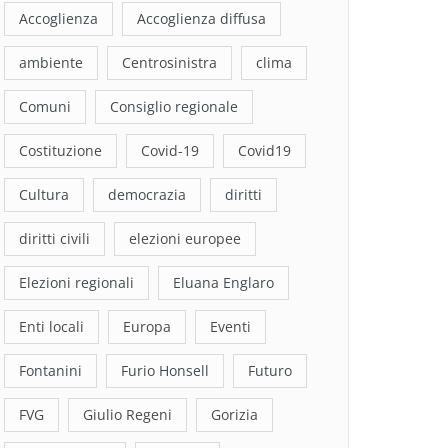
Accoglienza
Accoglienza diffusa
ambiente
Centrosinistra
clima
Comuni
Consiglio regionale
Costituzione
Covid-19
Covid19
Cultura
democrazia
diritti
diritti civili
elezioni europee
Elezioni regionali
Eluana Englaro
Enti locali
Europa
Eventi
Fontanini
Furio Honsell
Futuro
FVG
Giulio Regeni
Gorizia