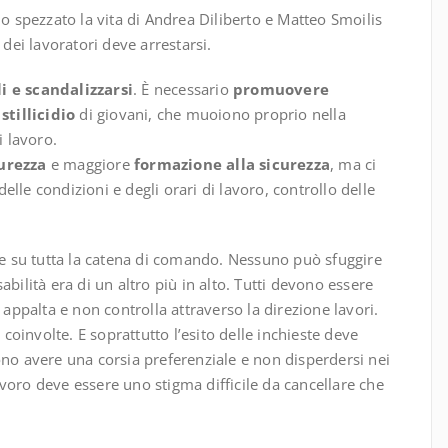
no spezzato la vita di Andrea Diliberto e Matteo Smoilis
 dei lavoratori deve arrestarsi.
 e scandalizzarsi
. È necessario
promuovere
o
stillicidio
di giovani, che muoiono proprio nella
i lavoro.
curezza
e maggiore
formazione alla sicurezza
, ma ci
delle condizioni e degli orari di lavoro, controllo delle
e su tutta la catena di comando. Nessuno può sfuggire
bilità era di un altro più in alto. Tutti devono essere
 appalta e non controlla attraverso la direzione lavori.
 coinvolte. E soprattutto l’esito delle inchieste deve
ono avere una corsia preferenziale e non disperdersi nei
 lavoro deve essere uno stigma difficile da cancellare che