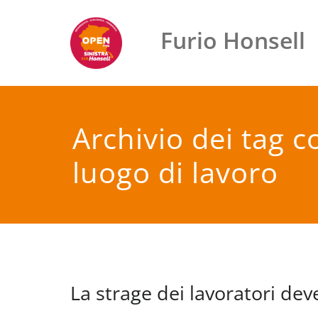
Vai
al
Furio Honsell
contenuto
Archivio dei tag co
luogo di lavoro
La strage dei lavoratori dev