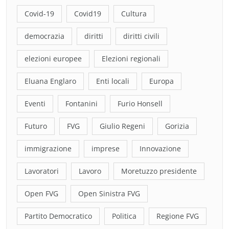
Covid-19
Covid19
Cultura
democrazia
diritti
diritti civili
elezioni europee
Elezioni regionali
Eluana Englaro
Enti locali
Europa
Eventi
Fontanini
Furio Honsell
Futuro
FVG
Giulio Regeni
Gorizia
immigrazione
imprese
Innovazione
Lavoratori
Lavoro
Moretuzzo presidente
Open FVG
Open Sinistra FVG
Partito Democratico
Politica
Regione FVG