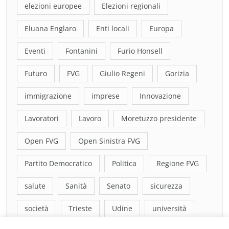
elezioni europee
Elezioni regionali
Eluana Englaro
Enti locali
Europa
Eventi
Fontanini
Furio Honsell
Futuro
FVG
Giulio Regeni
Gorizia
immigrazione
imprese
Innovazione
Lavoratori
Lavoro
Moretuzzo presidente
Open FVG
Open Sinistra FVG
Partito Democratico
Politica
Regione FVG
salute
Sanità
Senato
sicurezza
società
Trieste
Udine
università