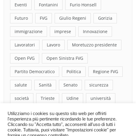
Eventi
Fontanini
Furio Honsell
Futuro
FVG
Giulio Regeni
Gorizia
immigrazione
imprese
Innovazione
Lavoratori
Lavoro
Moretuzzo presidente
Open FVG
Open Sinistra FVG
Partito Democratico
Politica
Regione FVG
salute
Sanità
Senato
sicurezza
società
Trieste
Udine
università
Utilizziamo i cookies su questo sito web per offrirti
l'esperienza più pertinente ricordando le tue preferenze.
Cliccando su "Accetta tutto", acconsenti all'uso di tutti i
cookie. Tuttavia, puoi visitare "Impostazioni cookie" per
fornire un consenso controllato.