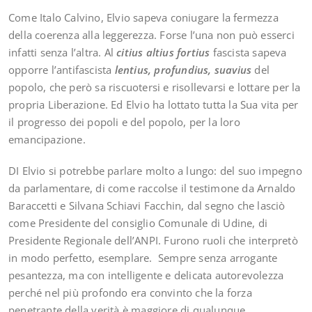
Come Italo Calvino, Elvio sapeva coniugare la fermezza
della coerenza alla leggerezza. Forse l’una non può esserci
infatti senza l’altra. Al
citius altius fortius
fascista sapeva
opporre l’antifascista
lentius, profundius, suavius
del
popolo, che però sa riscuotersi e risollevarsi e lottare per la
propria Liberazione. Ed Elvio ha lottato tutta la Sua vita per
il progresso dei popoli e del popolo, per la loro
emancipazione.
DI Elvio si potrebbe parlare molto a lungo: del suo impegno
da parlamentare, di come raccolse il testimone da Arnaldo
Baraccetti e Silvana Schiavi Facchin, dal segno che lasciò
come Presidente del consiglio Comunale di Udine, di
Presidente Regionale dell’ANPI. Furono ruoli che interpretò
in modo perfetto, esemplare. Sempre senza arrogante
pesantezza, ma con intelligente e delicata autorevolezza
perché nel più profondo era convinto che la forza
penetrante della verità è maggiore di qualunque