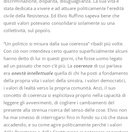
discriminazione, disparità, disuguaglianza. La sua vita è
stata dedicata a vivere e ad attuare politicamente l’eredità
civile della Resistenza. Ed Elvio Ruffino sapeva bene che
questi valori potevano consolidarsi solamente su una
collettività, sul popolo.
“Un politico si misura dalla sua coerenza” ribadì più volte.
Con ciò non intendeva certo quanto superficialmente alcuni
hanno detto di lui in questi giorni, che fosse uomo legato
ad un passato che non c’è più. La
coerenza
di cui parlava
era
onestà intellettuale
quella di chi ha posti a fondamento
della propria vita i valori della sinistra, i valori democratici,
i valori di lealtà verso la propria comunità. Anzi, il suo
concetto di coerenza si esplicitava proprio nella capacità di
leggere gli avvenimenti, di cogliere i cambiamenti del
presente alla strenua ricerca del senso delle cose. Elvio non
ha mai smesso di interrogarsi fino in fondo su ciò che stava
accadendo, e su come agire politicamente perché i valori