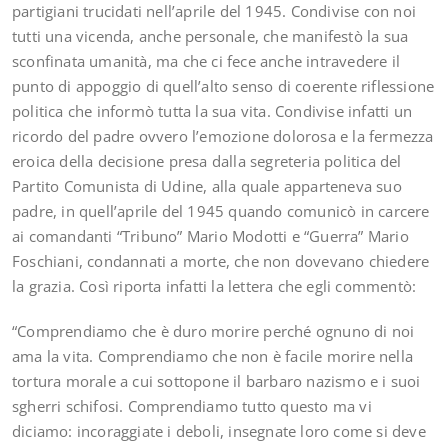
partigiani trucidati nell’aprile del 1945. Condivise con noi
tutti una vicenda, anche personale, che manifestò la sua
sconfinata umanità, ma che ci fece anche intravedere il
punto di appoggio di quell’alto senso di coerente riflessione
politica che informò tutta la sua vita. Condivise infatti un
ricordo del padre ovvero l’emozione dolorosa e la fermezza
eroica della decisione presa dalla segreteria politica del
Partito Comunista di Udine, alla quale apparteneva suo
padre, in quell’aprile del 1945 quando comunicò in carcere
ai comandanti “Tribuno” Mario Modotti e “Guerra” Mario
Foschiani, condannati a morte, che non dovevano chiedere
la grazia. Così riporta infatti la lettera che egli commentò:
“Comprendiamo che è duro morire perché ognuno di noi
ama la vita. Comprendiamo che non è facile morire nella
tortura morale a cui sottopone il barbaro nazismo e i suoi
sgherri schifosi. Comprendiamo tutto questo ma vi
diciamo: incoraggiate i deboli, insegnate loro come si deve