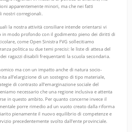
stioni apparentemente minori, ma che nei fatti
i nostri corregionali.
li la nostra attività consiliare intende orientarsi vi
ano in modo profondo con il godimento pieno dei diritti di
rticolare, come Open Sinistra FVG sollecitiamo
nza politica su due temi precisi: le liste di attesa del
dei ragazzi disabili frequentanti la scuola secondaria.
nomico ma con un impatto anche di natura socio-
mita all’elargizione di un sostegno di tipo materiale,
tegie di contrasto all’emarginazione sociale del
riteniamo necessario che una regione inclusiva e attenta
isorse in questo ambito. Per quanto concerne invece il
amentale porre rimedio ad un vuoto creato dalla riforma
iarito pienamente il nuovo equilibrio di competenze e
ervizio precedentemente svolto dall’ente provinciale.