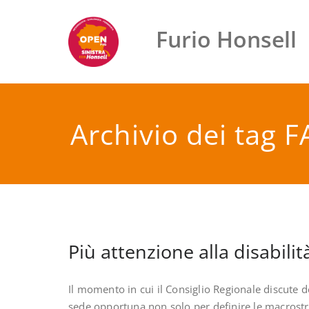
Vai
al
Furio Honsell
contenuto
Archivio dei tag F
Più attenzione alla disabilit
Il momento in cui il Consiglio Regionale discute
sede opportuna non solo per definire le macrostrat