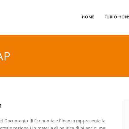
HOME
FURIO HON
AP
à
 del Documento di Economia e Finanza rappresenta la
egie regionali in materia di politica di bilancio, ma