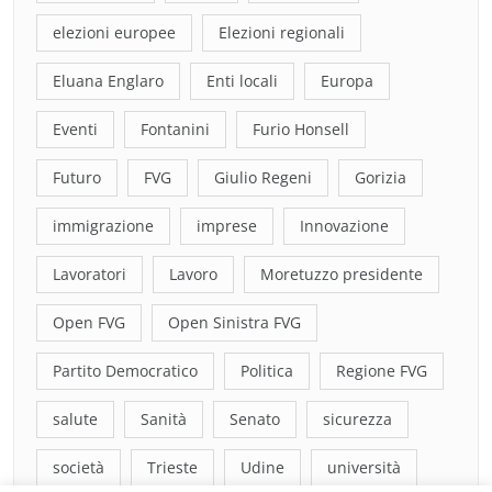
elezioni europee
Elezioni regionali
Eluana Englaro
Enti locali
Europa
Eventi
Fontanini
Furio Honsell
Futuro
FVG
Giulio Regeni
Gorizia
immigrazione
imprese
Innovazione
Lavoratori
Lavoro
Moretuzzo presidente
Open FVG
Open Sinistra FVG
Partito Democratico
Politica
Regione FVG
salute
Sanità
Senato
sicurezza
società
Trieste
Udine
università