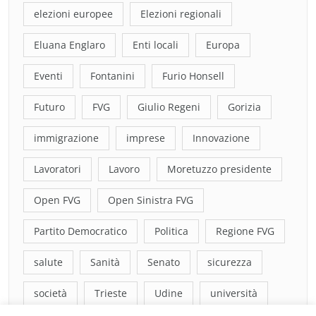
elezioni europee
Elezioni regionali
Eluana Englaro
Enti locali
Europa
Eventi
Fontanini
Furio Honsell
Futuro
FVG
Giulio Regeni
Gorizia
immigrazione
imprese
Innovazione
Lavoratori
Lavoro
Moretuzzo presidente
Open FVG
Open Sinistra FVG
Partito Democratico
Politica
Regione FVG
salute
Sanità
Senato
sicurezza
società
Trieste
Udine
università