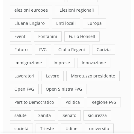
elezioni europee
Elezioni regionali
Eluana Englaro
Enti locali
Europa
Eventi
Fontanini
Furio Honsell
Futuro
FVG
Giulio Regeni
Gorizia
immigrazione
imprese
Innovazione
Lavoratori
Lavoro
Moretuzzo presidente
Open FVG
Open Sinistra FVG
Partito Democratico
Politica
Regione FVG
salute
Sanità
Senato
sicurezza
società
Trieste
Udine
università