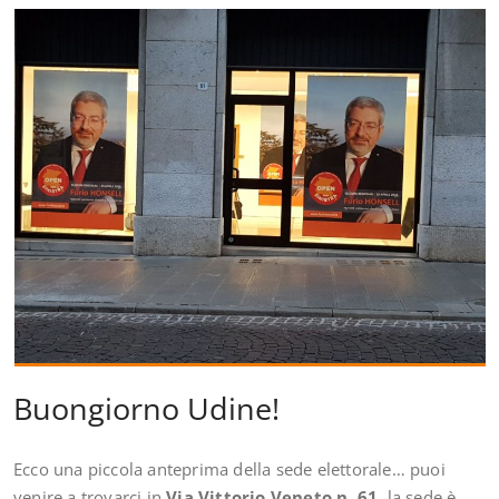
Buongiorno Udine!
Ecco una piccola anteprima della sede elettorale… puoi
venire a trovarci in
Via Vittorio Veneto n. 61
, la sede è