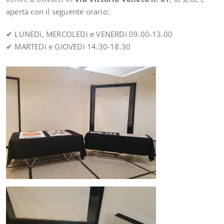
aperta con il seguente orario:
✔
LUNEDì, MERCOLEDì e VENERDì 09.00-13.00
✔
MARTEDì e GIOVEDì 14.30-18.30