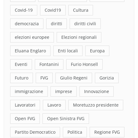
Covid-19
Covid19
Cultura
democrazia
diritti
diritti civili
elezioni europee
Elezioni regionali
Eluana Englaro
Enti locali
Europa
Eventi
Fontanini
Furio Honsell
Futuro
FVG
Giulio Regeni
Gorizia
immigrazione
imprese
Innovazione
Lavoratori
Lavoro
Moretuzzo presidente
Open FVG
Open Sinistra FVG
Partito Democratico
Politica
Regione FVG