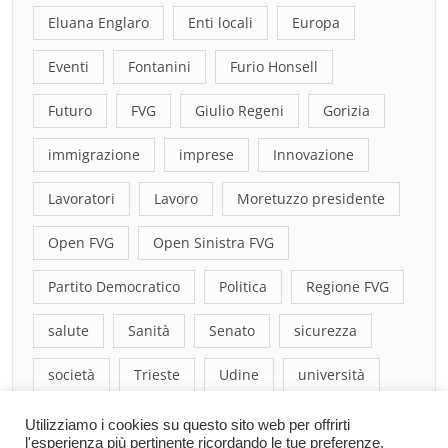
Eluana Englaro
Enti locali
Europa
Eventi
Fontanini
Furio Honsell
Futuro
FVG
Giulio Regeni
Gorizia
immigrazione
imprese
Innovazione
Lavoratori
Lavoro
Moretuzzo presidente
Open FVG
Open Sinistra FVG
Partito Democratico
Politica
Regione FVG
salute
Sanità
Senato
sicurezza
società
Trieste
Udine
università
Utilizziamo i cookies su questo sito web per offrirti
l'esperienza più pertinente ricordando le tue preferenze.