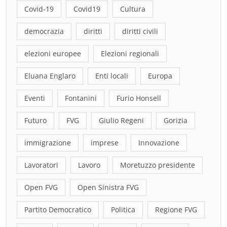
Covid-19
Covid19
Cultura
democrazia
diritti
diritti civili
elezioni europee
Elezioni regionali
Eluana Englaro
Enti locali
Europa
Eventi
Fontanini
Furio Honsell
Futuro
FVG
Giulio Regeni
Gorizia
immigrazione
imprese
Innovazione
Lavoratori
Lavoro
Moretuzzo presidente
Open FVG
Open Sinistra FVG
Partito Democratico
Politica
Regione FVG