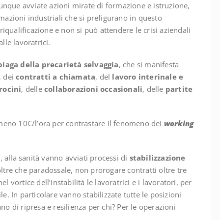
unque avviate azioni mirate di formazione e istruzione,
rmazioni industriali che si prefigurano in questo
qualificazione e non si può attendere le crisi aziendali
lle lavoratrici.
piaga della precarietà selvaggia
, che si manifesta
, dei
contratti a chiamata
, del
lavoro interinale e
irocini
, delle
collaborazioni occasionali
, delle
partite
meno 10€/l’ora per contrastare il fenomeno dei
working
a, alla sanità vanno avviati processi di
stabilizzazione
oltre che paradossale, non prorogare contratti oltre tre
 vortice dell’instabilità le lavoratrici e i lavoratori, per
le. In particolare vanno stabilizzate tutte le posizioni
no di ripresa e resilienza per chi? Per le operazioni