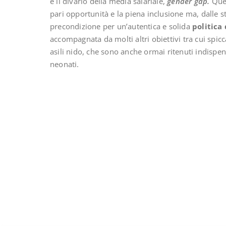
è il divario della media salariale,
gender gap.
Que
pari opportunità e la piena inclusione ma, dalle st
precondizione per un’autentica e solida
politica 
accompagnata da molti altri obiettivi tra cui spic
asili nido, che sono anche ormai ritenuti indispe
neonati.