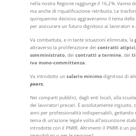
nella nostra Regione raggiunge il 16,2%. Vanno d
ma anche di riqualificazione retribuita. Le trasfo
quinquennio decisivo aggraveranno il tema della ri
per assicurare un futuro dignitoso ai lavoratori e a
Va combattuta, e in tante situazioni eliminata, la
attraverso la proliferazione dei
contratti atipici
somministrato
, dei
contratti a termine
, dei
t
iva mono-committenza
.
Va introdotto un
salario minimo
dignitoso di al
poors
,
Nei comparti pubblici, dagli enti locali, alla scuol
dei lavoratori precari. È assolutamente ingiusto, 
anni per professionalità indispensabili, gettando nel
tema di un’azione legale volta all’assunzione stabi
introdotte con il PNRR. Altrimenti il PNRR è un pia
immobiliari o per le persone?