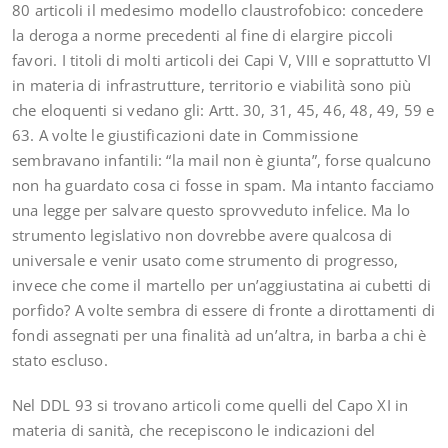
80 articoli il medesimo modello claustrofobico: concedere
la deroga a norme precedenti al fine di elargire piccoli
favori. I titoli di molti articoli dei Capi V, VIII e soprattutto VI
in materia di infrastrutture, territorio e viabilità sono più
che eloquenti si vedano gli: Artt. 30, 31, 45, 46, 48, 49, 59 e
63. A volte le giustificazioni date in Commissione
sembravano infantili: “la mail non è giunta”, forse qualcuno
non ha guardato cosa ci fosse in spam. Ma intanto facciamo
una legge per salvare questo sprovveduto infelice. Ma lo
strumento legislativo non dovrebbe avere qualcosa di
universale e venir usato come strumento di progresso,
invece che come il martello per un’aggiustatina ai cubetti di
porfido? A volte sembra di essere di fronte a dirottamenti di
fondi assegnati per una finalità ad un’altra, in barba a chi è
stato escluso.
Nel DDL 93 si trovano articoli come quelli del Capo XI in
materia di sanità, che recepiscono le indicazioni del