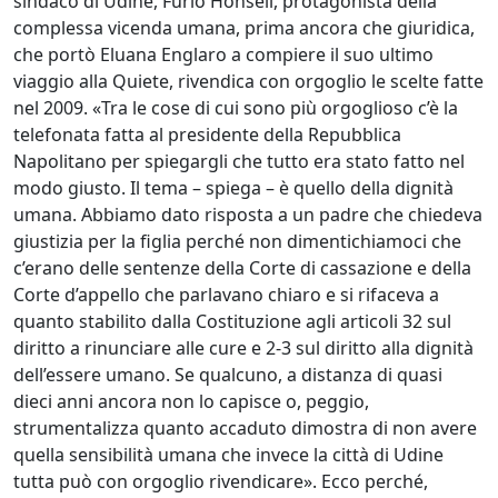
sindaco di Udine, Furio Honsell, protagonista della
complessa vicenda umana, prima ancora che giuridica,
che portò Eluana Englaro a compiere il suo ultimo
viaggio alla Quiete, rivendica con orgoglio le scelte fatte
nel 2009. «Tra le cose di cui sono più orgoglioso c’è la
telefonata fatta al presidente della Repubblica
Napolitano per spiegargli che tutto era stato fatto nel
modo giusto. Il tema – spiega – è quello della dignità
umana. Abbiamo dato risposta a un padre che chiedeva
giustizia per la figlia perché non dimentichiamoci che
c’erano delle sentenze della Corte di cassazione e della
Corte d’appello che parlavano chiaro e si rifaceva a
quanto stabilito dalla Costituzione agli articoli 32 sul
diritto a rinunciare alle cure e 2-3 sul diritto alla dignità
dell’essere umano. Se qualcuno, a distanza di quasi
dieci anni ancora non lo capisce o, peggio,
strumentalizza quanto accaduto dimostra di non avere
quella sensibilità umana che invece la città di Udine
tutta può con orgoglio rivendicare». Ecco perché,