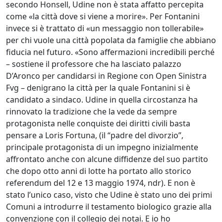
secondo Honsell, Udine non è stata affatto percepita
come «la città dove si viene a morire». Per Fontanini
invece si è trattato di «un messaggio non tollerabile»
per chi vuole una città popolata da famiglie che abbiano
fiducia nel futuro. «Sono affermazioni incredibili perché
– sostiene il professore che ha lasciato palazzo
D’Aronco per candidarsi in Regione con Open Sinistra
Fvg – denigrano la città per la quale Fontanini si è
candidato a sindaco. Udine in quella circostanza ha
rinnovato la tradizione che la vede da sempre
protagonista nelle conquiste dei diritti civili basta
pensare a Loris Fortuna, (il “padre del divorzio”,
principale protagonista di un impegno inizialmente
affrontato anche con alcune diffidenze del suo partito
che dopo otto anni di lotte ha portato allo storico
referendum del 12 e 13 maggio 1974, ndr). E non è
stato l’unico caso, visto che Udine è stato uno dei primi
Comuni a introdurre il testamento biologico grazie alla
convenzione con il collegio dei notai. E io ho