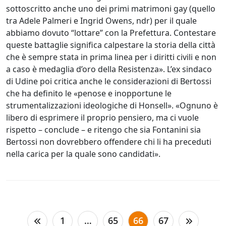
sottoscritto anche uno dei primi matrimoni gay (quello
tra Adele Palmeri e Ingrid Owens, ndr) per il quale
abbiamo dovuto “lottare” con la Prefettura. Contestare
queste battaglie significa calpestare la storia della città
che è sempre stata in prima linea per i diritti civili e non
a caso è medaglia d’oro della Resistenza». L’ex sindaco
di Udine poi critica anche le considerazioni di Bertossi
che ha definito le «penose e inopportune le
strumentalizzazioni ideologiche di Honsell». «Ognuno è
libero di esprimere il proprio pensiero, ma ci vuole
rispetto – conclude – e ritengo che sia Fontanini sia
Bertossi non dovrebbero offendere chi li ha preceduti
nella carica per la quale sono candidati».
Paginazione
1
…
65
66
67