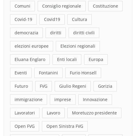
Comuni
Consiglio regionale
Costituzione
Covid-19
Covid19
Cultura
democrazia
diritti
diritti civili
elezioni europee
Elezioni regionali
Eluana Englaro
Enti locali
Europa
Eventi
Fontanini
Furio Honsell
Futuro
FVG
Giulio Regeni
Gorizia
immigrazione
imprese
Innovazione
Lavoratori
Lavoro
Moretuzzo presidente
Open FVG
Open Sinistra FVG