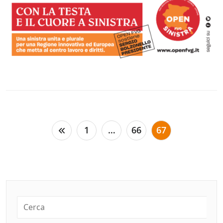
Paginazione
1
…
66
67
degli
articoli