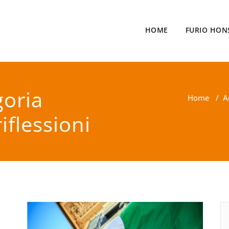
HOME
FURIO HON
goria
Home
/
A
iflessioni