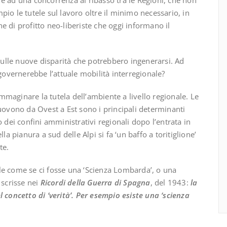
e ad una concorrenza al ribasso tra le Regioni, che non
io le tutele sul lavoro oltre il minimo necessario, in
e di profitto neo-liberiste che oggi informano il
 sulle nuove disparità che potrebbero ingenerarsi. Ad
 governerebbe l’attuale mobilità interregionale?
maginare la tutela dell’ambiente a livello regionale. Le
muovono da Ovest a Est sono i principali determinanti
 dei confini amministrativi regionali dopo l’entrata in
la pianura a sud delle Alpi si fa ‘un baffo a toritiglione’
te.
le come se ci fosse una ‘Scienza Lombarda’, o una
 scrisse nei
Ricordi della Guerra di Spagna
, del 1943:
la
 concetto di ‘verità’. Per esempio esiste una ‘scienza