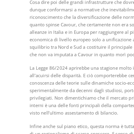
Cosa dire poi delle grandi infrastrutture che dov
dunque conformarsi a normative che inevitabilment
riconoscimento che la diversificazione delle nor
quanto spinse Cavour, che certamente non era s
alleanze in Italia e in Europa per raggiungere al p
economica di livello europeo solo a unificazione a
squilibrio tra Nord e Sud a costituire il principa
che non va imputata a Cavour in quanto morì pochi
La Legge 86/2024 aprirebbe una stagione molto i
all’acuirsi delle disparità. E ciò comporterebbe 
conoscenza delle teorie sulle dinamiche socio-e
sperimentalmente da decenni dagli studiosi, port
privilegiati. Non dimentichiamo che il mercato pr
interni è una delle fonti principali della compartec
visto nell’ultimo assestamento di bilancio.
Infine anche sul piano etico, questa norma è tut
di un regionalismo di scarso spessore. Il senso di 