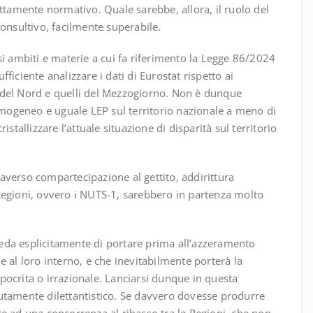
ettamente normativo. Quale sarebbe, allora, il ruolo del
consultivo, facilmente superabile.
si ambiti e materie a cui fa riferimento la Legge 86/2024
iciente analizzare i dati di Eurostat rispetto ai
 del Nord e quelli del Mezzogiorno. Non è dunque
ogeneo e uguale LEP sul territorio nazionale a meno di
stallizzare l’attuale situazione di disparità sul territorio
traverso compartecipazione al gettito, addirittura
Regioni, ovvero i NUTS-1, sarebbero in partenza molto
eda esplicitamente di portare prima all’azzeramento
e e al loro interno, e che inevitabilmente porterà la
 ipocrita o irrazionale. Lanciarsi dunque in questa
utamente dilettantistico. Se davvero dovesse produrre