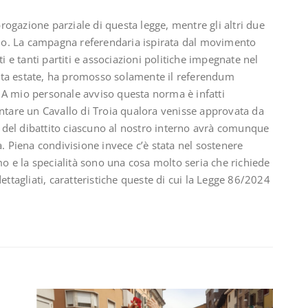
ogazione parziale di questa legge, mentre gli altri due
io. La campagna referendaria ispirata dal movimento
i e tanti partiti e associazioni politiche impegnate nel
sta estate, ha promosso solamente il referendum
i. A mio personale avviso questa norma è infatti
entare un Cavallo di Troia qualora venisse approvata da
del dibattito ciascuno al nostro interno avrà comunque
a. Piena condivisione invece c’è stata nel sostenere
smo e la specialità sono una cosa molto seria che richiede
tagliati, caratteristiche queste di cui la Legge 86/2024