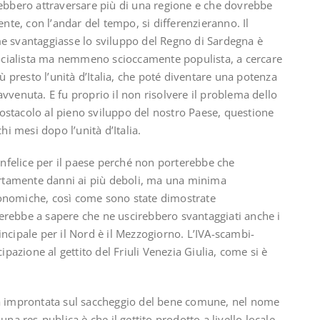
rebbero attraversare più di una regione e che dovrebbe
e, con l’andar del tempo, si differenzieranno. Il
me svantaggiasse lo sviluppo del Regno di Sardegna è
ocialista ma nemmeno scioccamente populista, a cercare
iù presto l’unità d’Italia, che poté diventare una potenza
vvenuta. E fu proprio il non risolvere il problema dello
le ostacolo al pieno sviluppo del nostro Paese, questione
 mesi dopo l’unità d’Italia.
nfelice per il paese perché non porterebbe che
certamente danni ai più deboli, ma una minima
conomiche, così come sono state dimostrate
erebbe a sapere che ne uscirebbero svantaggiati anche i
incipale per il Nord è il Mezzogiorno. L’IVA-scambi-
ipazione al gettito del Friuli Venezia Giulia, come si è
ta improntata sul saccheggio del bene comune, nel nome
una res-publica è che il gettito prodotto a livello locale