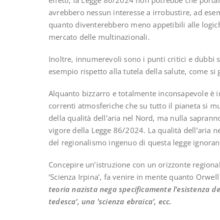
effetti, la Legge 86/2024 non potrebbe che portar
avrebbero nessun interesse a irrobustire, ad esemp
quanto diventerebbero meno appetibili alle logich
mercato delle multinazionali.
Inoltre, innumerevoli sono i punti critici e dubbi
esempio rispetto alla tutela della salute, come si
Alquanto bizzarro e totalmente inconsapevole è im
correnti atmosferiche che su tutto il pianeta si 
della qualità dell’aria nel Nord, ma nulla sapranno
vigore della Legge 86/2024. La qualità dell’aria nel
del regionalismo ingenuo di questa legge ignoran
Concepire un’istruzione con un orizzonte regiona
‘Scienza Irpina’, fa venire in mente quanto Orwell
teoria nazista nega specificamente l’esistenza del
tedesca’, una ’scienza ebraica’, ecc.