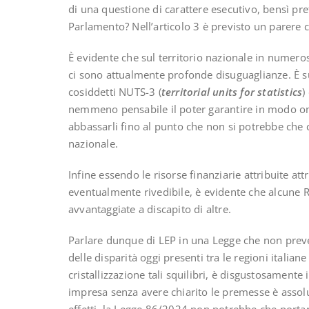
di una questione di carattere esecutivo, bensì pr
Parlamento? Nell’articolo 3 è previsto un parere 
È evidente che sul territorio nazionale in numero
ci sono attualmente profonde disuguaglianze. È suff
cosiddetti NUTS-3 (
territorial units for statistics
)
nemmeno pensabile il poter garantire in modo om
abbassarli fino al punto che non si potrebbe che cri
nazionale.
Infine essendo le risorse finanziarie attribuite at
eventualmente rivedibile, è evidente che alcune 
avvantaggiate a discapito di altre.
Parlare dunque di LEP in una Legge che non prev
delle disparità oggi presenti tra le regioni italian
cristallizzazione tali squilibri, è disgustosamente
impresa senza avere chiarito le premesse è assol