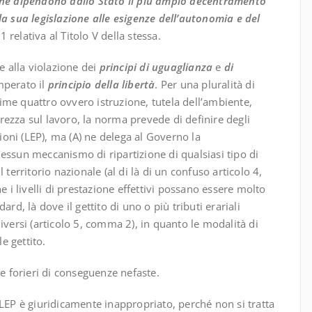
 che dipendono dallo Stato il più ampio decentramento
la sua legislazione alle esigenze dell’autonomia e del
 relativa al Titolo V della stessa.
 alla violazione dei
principi di uguaglianza
e
di
mperato il
principio della libertà
. Per una pluralità di
prime quattro ovvero istruzione, tutela dell’ambiente,
curezza sul lavoro, la norma prevede di definire degli
zioni (LEP), ma (A) ne delega al Governo la
essun meccanismo di ripartizione di qualsiasi tipo di
il territorio nazionale (al di là di un confuso articolo 4,
e i livelli di prestazione effettivi possano essere molto
ndard, là dove il gettito di uno o più tributi erariali
iversi (articolo 5, comma 2), in quanto le modalità di
e gettito.
 e forieri di conseguenze nefaste.
 LEP è giuridicamente inappropriato, perché non si tratta