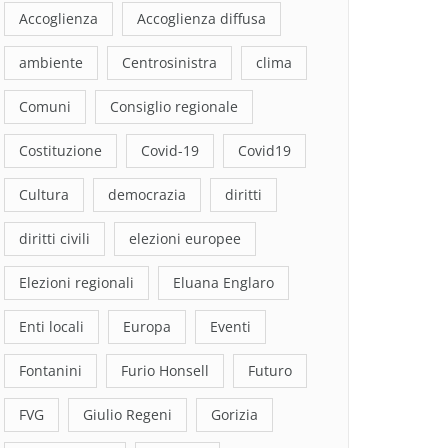
Accoglienza
Accoglienza diffusa
ambiente
Centrosinistra
clima
Comuni
Consiglio regionale
Costituzione
Covid-19
Covid19
Cultura
democrazia
diritti
diritti civili
elezioni europee
Elezioni regionali
Eluana Englaro
Enti locali
Europa
Eventi
Fontanini
Furio Honsell
Futuro
FVG
Giulio Regeni
Gorizia