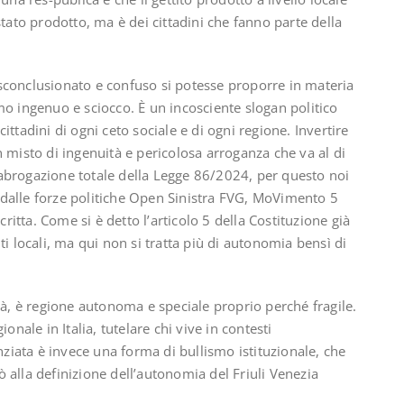
stato prodotto, ma è dei cittadini che fanno parte della
sconclusionato e confuso si potesse proporre in materia
mo ingenuo e sciocco. È un incosciente slogan politico
ttadini di ogni ceto sociale e di ogni regione. Invertire
 misto di ingenuità e pericolosa arroganza che va al di
abrogazione totale della Legge 86/2024, per questo noi
dalle forze politiche Open Sinistra FVG, MoVimento 5
critta. Come si è detto l’articolo 5 della Costituzione già
ti locali, ma qui non si tratta più di autonomia bensì di
tà, è regione autonoma e speciale proprio perché fragile.
onale in Italia, tutelare chi vive in contesti
iata è invece una forma di bullismo istituzionale, che
 alla definizione dell’autonomia del Friuli Venezia