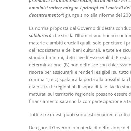
promuove le autonomie locali; attua nei servizi
amministrativo; adegua i principi ed i metodi del
decentramento”
) giunge sino alla riforma del 2001
La norma proposta dal Governo di destra conduce
solidarietà
che sin dall’Illuminismo hanno conte
materie e ambiti cruciali quali, solo per citare i 
dell’ecosistema e dei beni culturali, e tutela e si
standard minimi, detti Livelli Essenziali di Presta
determinazione, (B) non definisce con chiarezza n
risorsa per assicurarli e renderli esigibili su tutto 
comma 1) e C) spalanca la porta alla possibilità ch
diversi tra le regioni al di sopra di tale livello sta
maturati sul territorio regionale possano essere d
finanziamento saranno la compartecipazione a tal
Tutti e tre questi punti sono estremamente critici
Delegare il Governo in materia di definizione dei