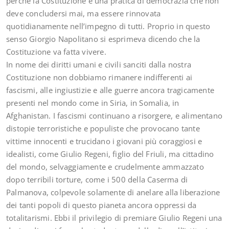
perché la Costituzione è una pratica di democrazia che non
deve concludersi mai, ma essere rinnovata
quotidianamente nell’impegno di tutti. Proprio in questo
senso Giorgio Napolitano si esprimeva dicendo che la
Costituzione va fatta vivere.
In nome dei diritti umani e civili sanciti dalla nostra
Costituzione non dobbiamo rimanere indifferenti ai
fascismi, alle ingiustizie e alle guerre ancora tragicamente
presenti nel mondo come in Siria, in Somalia, in
Afghanistan. I fascismi continuano a risorgere, e alimentano
distopie terroristiche e populiste che provocano tante
vittime innocenti e trucidano i giovani più coraggiosi e
idealisti, come Giulio Regeni, figlio del Friuli, ma cittadino
del mondo, selvaggiamente e crudelmente ammazzato
dopo terribili torture, come i 500 della Caserma di
Palmanova, colpevole solamente di anelare alla liberazione
dei tanti popoli di questo pianeta ancora oppressi da
totalitarismi. Ebbi il privilegio di premiare Giulio Regeni una