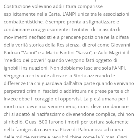
Costituzione volevano addirittura comparisse
esplicitamente nella Carta. L’ANPI unica tra le associazioni
combattentistiche, è sempre pronta a stigmatizzare e
condannare coraggiosamente i tentativi di rinascita di
movimenti neofascisti e a prendere posizione nella difesa
della verità storica della Resistenza, di eroi come Giovanni
Padoan “Vanni” e a Mario Fantini “Sasso”, e Aulo Magrini il
“medico dei poveri” quando vengono fatti oggetto di
ignobili insinuazioni. Non dobbiamo lasciare sola l’ANPI.
Vergogna a chi vuole alterare la Storia azzerando le
differenze tra chi guardava dall’altra parte quando venivano
perpetrati crimini fascisti o addirittura ne prese parte e chi
invece ebbe il coraggio di opporvisi. La pietà umana per i
morti non deve mai venire meno, ma si deve condannare
chi si adattò al nazifascismo divenendone complice, chi non
si ribellò. Quasi 500 furono i morti per tortura solamente
nella famigerata caserma Piave di Palmanova ad opera
delle milizie naziste e repubblichine come la X mas. Oggi