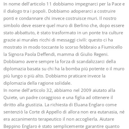
In nome dell’articolo 11 dobbiamo impegnarci per la Pace e
il dialogo tra i popoli. Dobbiamo adoperarci a costruire
ponti e condannare chi invece costruisce muri. Il nostro
simbolo deve essere quel muro di Berlino che, dopo essere
stato abbattuto, è stato trasformato in un ponte tra culture
grazie ai murales ricchi di messaggi civili: questo ci ha
mostrato in modo toccante lo scorso febbraio a Fiumicello
la Signora Paola Deffendi, mamma di Giulio Regeni.
Dobbiamo avere sempre la forza di scandalizzarci della
diplomazia basata su chi ha la bomba più potente o il muro
più lungo o più alto. Dobbiamo praticare invece la
diplomazia della ragione solidale.
In nome dell’articolo 32, abbiamo nel 2009 aiutato alla
Quiete, un padre coraggioso e una figlia ad ottenere il
diritto alla giustizia. La richiesta di Eluana Englaro come
sentenziò la Corte di Appello di allora non era eutanasia, né
era accanimento terapeutico il non accoglierla. Aiutare
Beppino Englaro è stato semplicemente garantire quanto