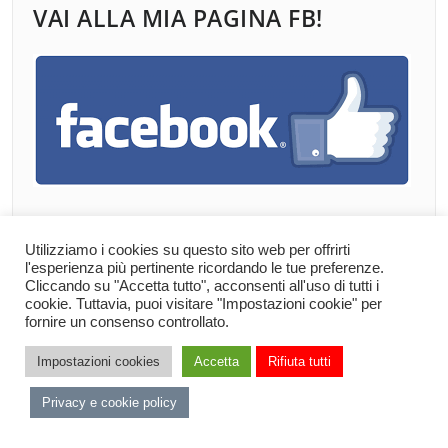
VAI ALLA MIA PAGINA FB!
Utilizziamo i cookies su questo sito web per offrirti
l'esperienza più pertinente ricordando le tue preferenze.
GLI ULTIMI ARTICOLI
Cliccando su "Accetta tutto", acconsenti all'uso di tutti i
cookie. Tuttavia, puoi visitare "Impostazioni cookie" per
fornire un consenso controllato.
Relazione di minoranza Honsell su Proposta di
Impostazioni cookies
Accetta
Rifiuta tutti
referendum abrogativo statale n. 9
Privacy e cookie policy
Cittadine e cittadini antifascisti, Buon 25 Aprile!