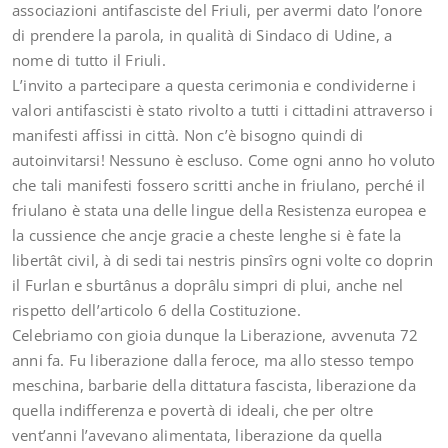
associazioni antifasciste del Friuli, per avermi dato l’onore
di prendere la parola, in qualità di Sindaco di Udine, a
nome di tutto il Friuli.
L’invito a partecipare a questa cerimonia e condividerne i
valori antifascisti è stato rivolto a tutti i cittadini attraverso i
manifesti affissi in città. Non c’è bisogno quindi di
autoinvitarsi! Nessuno è escluso. Come ogni anno ho voluto
che tali manifesti fossero scritti anche in friulano, perché il
friulano è stata una delle lingue della Resistenza europea e
la cussience che ancje gracie a cheste lenghe si è fate la
libertât civil, à di sedi tai nestris pinsîrs ogni volte co doprin
il Furlan e sburtânus a doprâlu simpri di plui, anche nel
rispetto dell’articolo 6 della Costituzione.
Celebriamo con gioia dunque la Liberazione, avvenuta 72
anni fa. Fu liberazione dalla feroce, ma allo stesso tempo
meschina, barbarie della dittatura fascista, liberazione da
quella indifferenza e povertà di ideali, che per oltre
vent’anni l’avevano alimentata, liberazione da quella