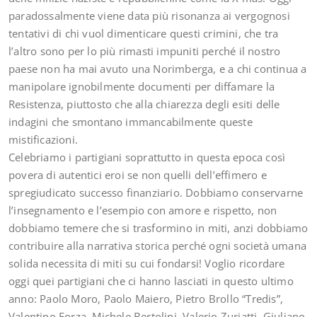
paradossalmente viene data più risonanza ai vergognosi
tentativi di chi vuol dimenticare questi crimini, che tra
l’altro sono per lo più rimasti impuniti perché il nostro
paese non ha mai avuto una Norimberga, e a chi continua a
manipolare ignobilmente documenti per diffamare la
Resistenza, piuttosto che alla chiarezza degli esiti delle
indagini che smontano immancabilmente queste
mistificazioni.
Celebriamo i partigiani soprattutto in questa epoca così
povera di autentici eroi se non quelli dell’effimero e
spregiudicato successo finanziario. Dobbiamo conservarne
l’insegnamento e l’esempio con amore e rispetto, non
dobbiamo temere che si trasformino in miti, anzi dobbiamo
contribuire alla narrativa storica perché ogni società umana
solida necessita di miti su cui fondarsi! Voglio ricordare
oggi quei partigiani che ci hanno lasciati in questo ultimo
anno: Paolo Moro, Paolo Maiero, Pietro Brollo “Tredis”,
Valentino Forza, Michele Bertolini, Valerio Zuriatti, Giuliano