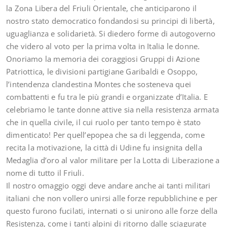
la Zona Libera del Friuli Orientale, che anticiparono il
nostro stato democratico fondandosi su principi di libertà,
uguaglianza e solidarietà. Si diedero forme di autogoverno
che videro al voto per la prima volta in Italia le donne.
Onoriamo la memoria dei coraggiosi Gruppi di Azione
Patriottica, le divisioni partigiane Garibaldi e Osoppo,
l’intendenza clandestina Montes che sosteneva quei
combattenti e fu tra le più grandi e organizzate d’Italia. E
celebriamo le tante donne attive sia nella resistenza armata
che in quella civile, il cui ruolo per tanto tempo è stato
dimenticato! Per quell’epopea che sa di leggenda, come
recita la motivazione, la città di Udine fu insignita della
Medaglia d’oro al valor militare per la Lotta di Liberazione a
nome di tutto il Friuli.
Il nostro omaggio oggi deve andare anche ai tanti militari
italiani che non vollero unirsi alle forze repubblichine e per
questo furono fucilati, internati o si unirono alle forze della
Resistenza, come i tanti alpini di ritorno dalle sciagurate