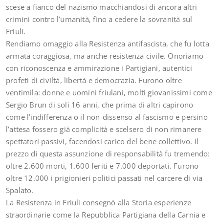
scese a fianco del nazismo macchiandosi di ancora altri
crimini contro l’umanità, fino a cedere la sovranità sul
Friuli.
Rendiamo omaggio alla Resistenza antifascista, che fu lotta
armata coraggiosa, ma anche resistenza civile. Onoriamo
con riconoscenza e ammirazione i Partigiani, autentici
profeti di civiltà, libertà e democrazia. Furono oltre
ventimila: donne e uomini friulani, molti giovanissimi come
Sergio Brun di soli 16 anni, che prima di altri capirono
come l’indifferenza o il non-dissenso al fascismo e persino
l’attesa fossero già complicità e scelsero di non rimanere
spettatori passivi, facendosi carico del bene collettivo. Il
prezzo di questa assunzione di responsabilità fu tremendo:
oltre 2.600 morti, 1.600 feriti e 7.000 deportati. Furono
oltre 12.000 i prigionieri politici passati nel carcere di via
Spalato.
La Resistenza in Friuli consegnò alla Storia esperienze
straordinarie come la Repubblica Partigiana della Carnia e