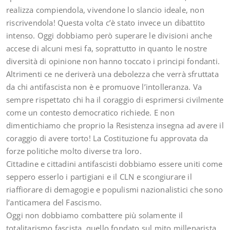
realizza compiendola, vivendone lo slancio ideale, non
riscrivendola! Questa volta c’è stato invece un dibattito
intenso. Oggi dobbiamo però superare le divisioni anche
accese di alcuni mesi fa, soprattutto in quanto le nostre
diversità di opinione non hanno toccato i principi fondanti.
Altrimenti ce ne deriverà una debolezza che verrà sfruttata
da chi antifascista non è e promuove l’intolleranza. Va
sempre rispettato chi ha il coraggio di esprimersi civilmente
come un contesto democratico richiede. E non
dimentichiamo che proprio la Resistenza insegna ad avere il
coraggio di avere torto! La Costituzione fu approvata da
forze politiche molto diverse tra loro.
Cittadine e cittadini antifascisti dobbiamo essere uniti come
seppero esserlo i partigiani e il CLN e scongiurare il
riaffiorare di demagogie e populismi nazionalistici che sono
l’anticamera del Fascismo.
Oggi non dobbiamo combattere più solamente il
totalitarismo fascista, quello fondato sul mito millenarista