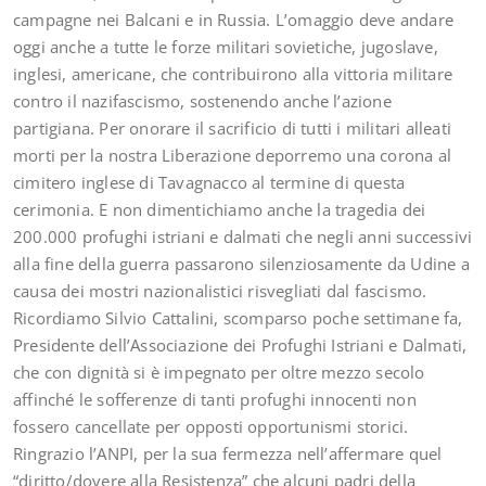
campagne nei Balcani e in Russia. L’omaggio deve andare
oggi anche a tutte le forze militari sovietiche, jugoslave,
inglesi, americane, che contribuirono alla vittoria militare
contro il nazifascismo, sostenendo anche l’azione
partigiana. Per onorare il sacrificio di tutti i militari alleati
morti per la nostra Liberazione deporremo una corona al
cimitero inglese di Tavagnacco al termine di questa
cerimonia. E non dimentichiamo anche la tragedia dei
200.000 profughi istriani e dalmati che negli anni successivi
alla fine della guerra passarono silenziosamente da Udine a
causa dei mostri nazionalistici risvegliati dal fascismo.
Ricordiamo Silvio Cattalini, scomparso poche settimane fa,
Presidente dell’Associazione dei Profughi Istriani e Dalmati,
che con dignità si è impegnato per oltre mezzo secolo
affinché le sofferenze di tanti profughi innocenti non
fossero cancellate per opposti opportunismi storici.
Ringrazio l’ANPI, per la sua fermezza nell’affermare quel
“diritto/dovere alla Resistenza” che alcuni padri della