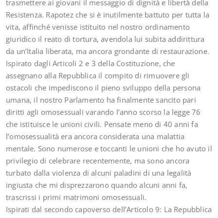
trasmettere ai giovani il messaggio di dignità e libertà della
Resistenza. Rapotez che si è inutilmente battuto per tutta la
vita, affinché venisse istituito nel nostro ordinamento
giuridico il reato di tortura, avendola lui subita addirittura
da un’Italia liberata, ma ancora grondante di restaurazione.
Ispirato dagli Articoli 2 e 3 della Costituzione, che
assegnano alla Repubblica il compito di rimuovere gli
ostacoli che impediscono il pieno sviluppo della persona
umana, il nostro Parlamento ha finalmente sancito pari
diritti agli omosessuali varando l’anno scorso la legge 76
che istituisce le unioni civili. Pensate meno di 40 anni fa
l’omosessualità era ancora considerata una malattia
mentale. Sono numerose e toccanti le unioni che ho avuto il
privilegio di celebrare recentemente, ma sono ancora
turbato dalla violenza di alcuni paladini di una legalità
ingiusta che mi disprezzarono quando alcuni anni fa,
trascrissi i primi matrimoni omosessuali.
Ispirati dal secondo capoverso dell’Articolo 9: La Repubblica