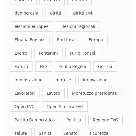
democrazia
diritti
diritti civili
elezioni europee
Elezioni regionali
Eluana Englaro
Enti locali
Europa
Eventi
Fontanini
Furio Honsell
Futuro
FVG
Giulio Regeni
Gorizia
immigrazione
imprese
Innovazione
Lavoratori
Lavoro
Moretuzzo presidente
Open FVG
Open Sinistra FVG
Partito Democratico
Politica
Regione FVG
salute
Sanità
Senato
sicurezza