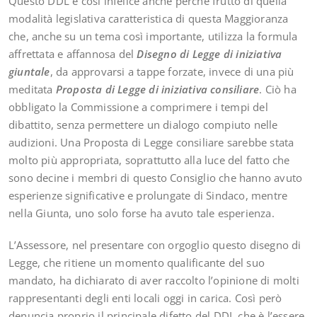
Questo DDL è così infelice anche perché frutto di quella
modalità legislativa caratteristica di questa Maggioranza
che, anche su un tema così importante, utilizza la formula
affrettata e affannosa del
Disegno di Legge di iniziativa
giuntale
, da approvarsi a tappe forzate, invece di una più
meditata
Proposta di Legge di iniziativa consiliare
. Ciò ha
obbligato la Commissione a comprimere i tempi del
dibattito, senza permettere un dialogo compiuto nelle
audizioni. Una Proposta di Legge consiliare sarebbe stata
molto più appropriata, soprattutto alla luce del fatto che
sono decine i membri di questo Consiglio che hanno avuto
esperienze significative e prolungate di Sindaco, mentre
nella Giunta, uno solo forse ha avuto tale esperienza.
L’Assessore, nel presentare con orgoglio questo disegno di
Legge, che ritiene un momento qualificante del suo
mandato, ha dichiarato di aver raccolto l’opinione di molti
rappresentanti degli enti locali oggi in carica. Così però
denuncia proprio il principale difetto del DDL che è l’essere