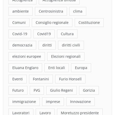
ambiente
Centrosinistra
clima
Comuni
Consiglio regionale
Costituzione
Covid-19
Covid19
Cultura
democrazia
diritti
diritti civili
elezioni europee
Elezioni regionali
Eluana Englaro
Enti locali
Europa
Eventi
Fontanini
Furio Honsell
Futuro
FVG
Giulio Regeni
Gorizia
immigrazione
imprese
Innovazione
Lavoratori
Lavoro
Moretuzzo presidente