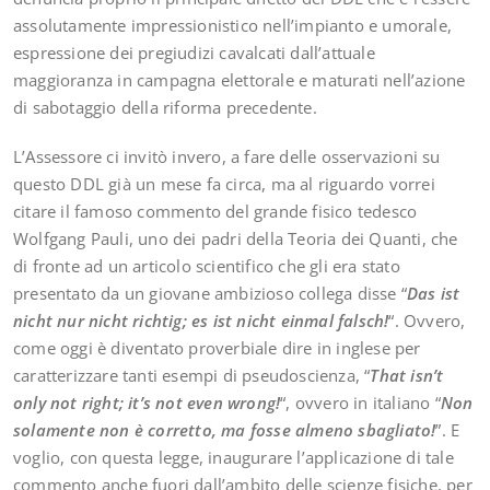
assolutamente impressionistico nell’impianto e umorale,
espressione dei pregiudizi cavalcati dall’attuale
maggioranza in campagna elettorale e maturati nell’azione
di sabotaggio della riforma precedente.
L’Assessore ci invitò invero, a fare delle osservazioni su
questo DDL già un mese fa circa, ma al riguardo vorrei
citare il famoso commento del grande fisico tedesco
Wolfgang Pauli, uno dei padri della Teoria dei Quanti, che
di fronte ad un articolo scientifico che gli era stato
presentato da un giovane ambizioso collega disse “
Das ist
nicht nur nicht richtig; es ist nicht einmal falsch!
“. Ovvero,
come oggi è diventato proverbiale dire in inglese per
caratterizzare tanti esempi di pseudoscienza, “
That isn’t
only not right; it’s not even wrong!
“, ovvero in italiano “
Non
solamente non è corretto, ma fosse almeno sbagliato!
”. E
voglio, con questa legge, inaugurare l’applicazione di tale
commento anche fuori dall’ambito delle scienze fisiche, per