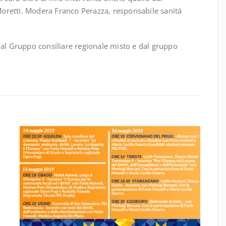
oretti. Modera Franco Perazza, responsabile sanità
dal Gruppo consiliare regionale misto e dal gruppo