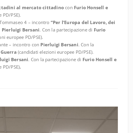
ittadini al mercato cittadino
con
Furio Honsell e
e PD/PSE).
ò Tommaseo 4 – incontro
“Per l’Europa del Lavoro, dei
n
Pierluigi Bersani
. Con la partecipazione di
Furio
ioni europee PD/PSE).
Dante – incontro con
Pierluigi Bersani
. Con la
a Guerra
(candidati elezioni europee PD/PSE).
luigi Bersani
. Con la partecipazione di
Furio Honsell e
ee PD/PSE)
.