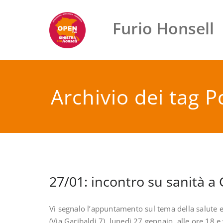
Vai
al
Furio Honsell
contenuto
Archivio dei tag P
27/01: incontro su sanità a 
Vi segnalo l’appuntamento sul tema della salute e 
(Via Garibaldi 7), lunedì 27 gennaio, alle ore 18 