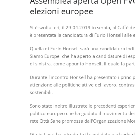
Assemblea aperta Open FVG:
elezioni europee
Si è svolta ieri, il 29.04.2019 in serata, al Caffè
è presentata la candidatura di Furio Honsell alle
Quella di Furio Honsell sarà una candidatura indip
Siamo Europei che ha aperto a candidature di espon
di sinistra, come appunto Honsell, il quale fa pa
Durante l’incontro Honsell ha presentato i princ
attenzione alle politiche attive del lavoro, contra
sostenibili.
Sono state inoltre illustrate le precedenti esperie
politico europeo che ha guidato il movimento dei 
rete Città Sane promossa dall’Organizzazione Mon
Giulio Lauri ha introdotto il candidato parlando d