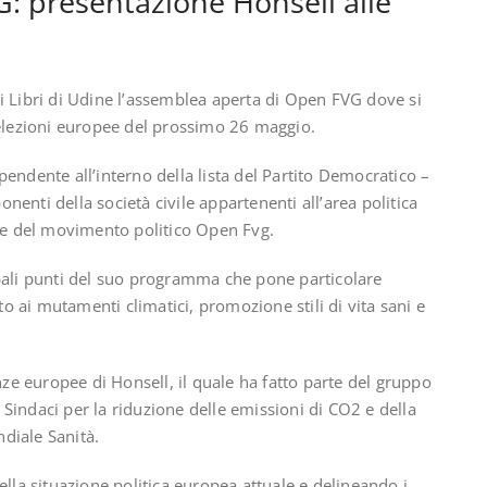
 presentazione Honsell alle
 dei Libri di Udine l’assemblea aperta di Open FVG dove si
 elezioni europee del prossimo 26 maggio.
endente all’interno della lista del Partito Democratico –
enti della società civile appartenenti all’area politica
rte del movimento politico Open Fvg.
ipali punti del suo programma che pone particolare
sto ai mutamenti climatici, promozione stili di vita sani e
nze europee di Honsell, il quale ha fatto parte del gruppo
Sindaci per la riduzione delle emissioni di CO2 e della
diale Sanità.
ella situazione politica europea attuale e delineando i