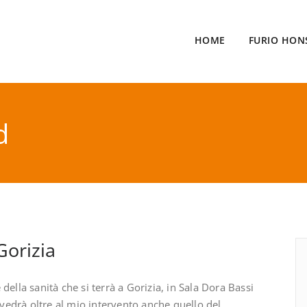
HOME
FURIO HON
d
Gorizia
della sanità che si terrà a Gorizia, in Sala Dora Bassi
e vedrà oltre al mio intervento anche quello del