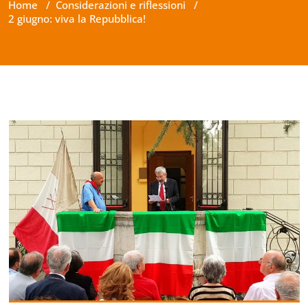
Home
/
Considerazioni e riflessioni
/
2 giugno: viva la Repubblica!