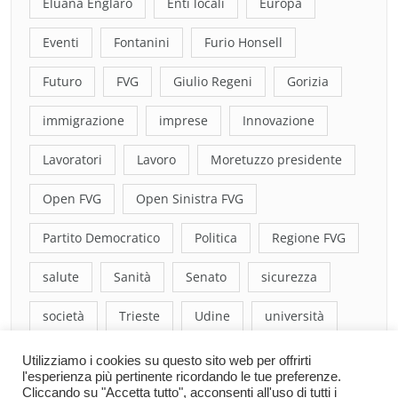
Eluana Englaro
Enti locali
Europa
Eventi
Fontanini
Furio Honsell
Futuro
FVG
Giulio Regeni
Gorizia
immigrazione
imprese
Innovazione
Lavoratori
Lavoro
Moretuzzo presidente
Open FVG
Open Sinistra FVG
Partito Democratico
Politica
Regione FVG
salute
Sanità
Senato
sicurezza
società
Trieste
Udine
università
Utilizziamo i cookies su questo sito web per offrirti
l'esperienza più pertinente ricordando le tue preferenze.
Cliccando su "Accetta tutto", acconsenti all'uso di tutti i