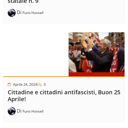
statale n. 9
Di
Furio Honsell
Aprile 24, 2024
0
Cittadine e cittadini antifascisti, Buon 25
Aprile!
Di
Furio Honsell