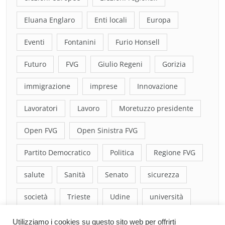
Eluana Englaro
Enti locali
Europa
Eventi
Fontanini
Furio Honsell
Futuro
FVG
Giulio Regeni
Gorizia
immigrazione
imprese
Innovazione
Lavoratori
Lavoro
Moretuzzo presidente
Open FVG
Open Sinistra FVG
Partito Democratico
Politica
Regione FVG
salute
Sanità
Senato
sicurezza
società
Trieste
Udine
università
Utilizziamo i cookies su questo sito web per offrirti