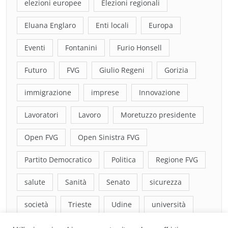
elezioni europee
Elezioni regionali
Eluana Englaro
Enti locali
Europa
Eventi
Fontanini
Furio Honsell
Futuro
FVG
Giulio Regeni
Gorizia
immigrazione
imprese
Innovazione
Lavoratori
Lavoro
Moretuzzo presidente
Open FVG
Open Sinistra FVG
Partito Democratico
Politica
Regione FVG
salute
Sanità
Senato
sicurezza
società
Trieste
Udine
università