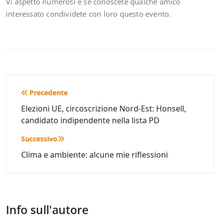
Vi aspetto numerosi e se conoscete qualche amico
interessato condividete con loro questo evento.
Navigazione
Precedente
articoli
Elezioni UE, circoscrizione Nord-Est: Honsell,
candidato indipendente nella lista PD
Successivo
Clima e ambiente: alcune mie riflessioni
Info sull'autore