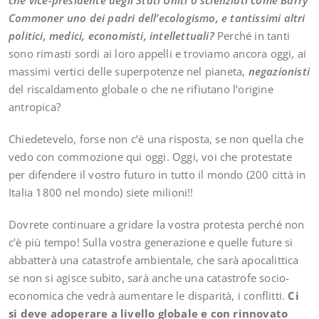
che vice-presidente degli Stati Uniti o scienziati come Barry
Commoner uno dei padri dell’ecologismo, e tantissimi altri
politici, medici, economisti, intellettuali?
Perché in tanti
sono rimasti sordi ai loro appelli e troviamo ancora oggi, ai
massimi vertici delle superpotenze nel pianeta,
negazionisti
del riscaldamento globale o che ne rifiutano l’origine
antropica?
Chiedetevelo, forse non c’è una risposta, se non quella che
vedo con commozione qui oggi. Oggi, voi che protestate
per difendere il vostro futuro in tutto il mondo (200 città in
Italia 1800 nel mondo) siete milioni!!
Dovrete continuare a gridare la vostra protesta perché non
c’è più tempo! Sulla vostra generazione e quelle future si
abbatterà una catastrofe ambientale, che sarà apocalittica
se non si agisce subito, sarà anche una catastrofe socio-
economica che vedrà aumentare le disparità, i conflitti.
Ci
si deve adoperare a livello globale e con rinnovato