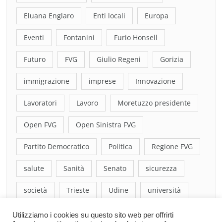
Eluana Englaro
Enti locali
Europa
Eventi
Fontanini
Furio Honsell
Futuro
FVG
Giulio Regeni
Gorizia
immigrazione
imprese
Innovazione
Lavoratori
Lavoro
Moretuzzo presidente
Open FVG
Open Sinistra FVG
Partito Democratico
Politica
Regione FVG
salute
Sanità
Senato
sicurezza
società
Trieste
Udine
università
Utilizziamo i cookies su questo sito web per offrirti