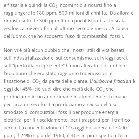
e fissarla e quindi la CO
incominciò a ridursi fino a
2
raggiungere le 180 ppm, 500 milioni di anni fa. Da allora è
rimasta sotto le 300 ppm fino a pochi istanti fa, in scala
geologica, ovvero fino all’ultimo secolo e mezzo. A causa
dell’uomo, che ho scoperto l’uso di combustibili fossili.
Non vi è più alcun dubbio che i nostri stili di vita basati
sull’industrializzazione, sul consumismo, sui viaggi aerei,
sull’”ipertrofia del presente” hanno alterato il ricambio e
l’equilibrio che era stato raggiunto tra emissioni e
fissazione di CO
da parte delle piante. L’
airborne fraction
è
2
oggi del 45%, ciò vuol dire che metà della CO
che
2
produciamo in un anno rimane in atmosfera e ci rimane
per circa un secolo. La produciamo a causa dell’uso
smodato di combustibili fossili per produrre energia
elettrica, per il riscaldamento, per i trasporti per il traffico
aereo. La concentrazione di CO
oggi ha superato le 400
2
ppm, il 24% in più del 1960, il 40% in più rispetto all’era