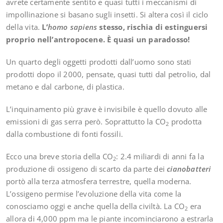
avrete certamente sentito e quasi tutti i meccanismi di
impollinazione si basano sugli insetti. Si altera così il ciclo
della vita.
L’
homo sapiens
stesso, rischia di estinguersi
proprio nell’antropocene. È quasi un paradosso!
Un quarto degli oggetti prodotti dall’uomo sono stati
prodotti dopo il 2000, pensate, quasi tutti dal petrolio, dal
metano e dal carbone, di plastica.
L’inquinamento più grave è invisibile è quello dovuto alle
emissioni di gas serra però. Soprattutto la CO
prodotta
2
dalla combustione di fonti fossili.
Ecco una breve storia della CO
: 2.4 miliardi di anni fa la
2
produzione di ossigeno di scarto da parte dei
cianobatteri
portò alla terza atmosfera terrestre, quella moderna.
L’ossigeno permise l’evoluzione della vita come la
conosciamo oggi e anche quella della civiltà. La CO
era
2
allora di 4,000 ppm ma le piante incominciarono a estrarla