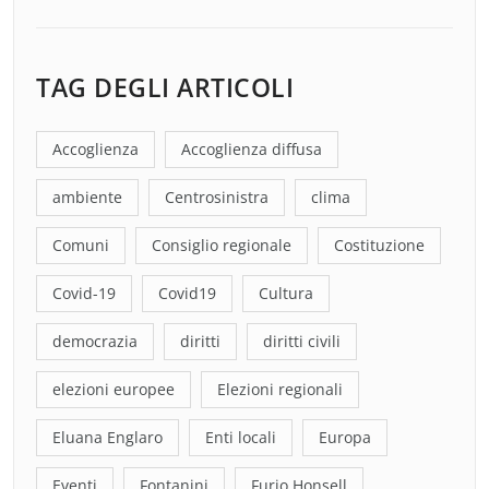
TAG DEGLI ARTICOLI
Accoglienza
Accoglienza diffusa
ambiente
Centrosinistra
clima
Comuni
Consiglio regionale
Costituzione
Covid-19
Covid19
Cultura
democrazia
diritti
diritti civili
elezioni europee
Elezioni regionali
Eluana Englaro
Enti locali
Europa
Eventi
Fontanini
Furio Honsell