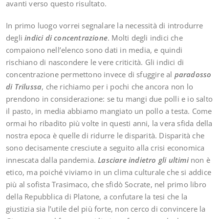
avanti verso questo risultato.
In primo luogo vorrei segnalare la necessità di introdurre
degli
indici di concentrazione
. Molti degli indici che
compaiono nell’elenco sono dati in media, e quindi
rischiano di nascondere le vere criticità. Gli indici di
concentrazione permettono invece di sfuggire al
paradosso
di Trilussa
, che richiamo per i pochi che ancora non lo
prendono in considerazione: se tu mangi due polli e io salto
il pasto, in media abbiamo mangiato un pollo a testa. Come
ormai ho ribadito più volte in questi anni, la vera sfida della
nostra epoca è quelle di ridurre le disparità. Disparità che
sono decisamente cresciute a seguito alla crisi economica
innescata dalla pandemia.
Lasciare indietro gli ultimi
non è
etico, ma poiché viviamo in un clima culturale che si addice
più al sofista Trasimaco, che sfidò Socrate, nel primo libro
della Repubblica di Platone, a confutare la tesi che la
giustizia sia l’utile del più forte, non cerco di convincere la