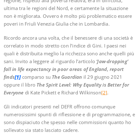
regione, rispetto alla povertà relativa, era in difficoltà,
ultima tra le regioni del Nord, e certamente la situazione
non è migliorata. Ovvero è molto più problematico essere
poveri in Friuli Venezia Giulia che in Lombardia.
Ricordo ancora una volta, che il benessere di una società è
correlato in modo stretto con l’indice di Gini. I paesi nei
quali è distribuita meglio la ricchezza sono anche quelli più
sani. Invito a leggere al riguardo l’articolo
‘Jaw-dropping’
fall in life expectancy in poor areas of England, report
finds
[1]
comparso su
The Guardian
il 29 giugno 2021
oppure il libro
The Spirit Level: Why Equality is Better for
Everyone
di Kate Pickett e Richard Wilkinson
[2]
.
Gli indicatori presenti nel DEFR offrono comunque
numerosissimi spunti di riflessione e di programmazione, e
sono dispiaciuto che spesso nelle commissioni quanto ho
sollevato sia stato lasciato cadere.