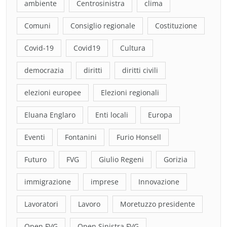
ambiente
Centrosinistra
clima
Comuni
Consiglio regionale
Costituzione
Covid-19
Covid19
Cultura
democrazia
diritti
diritti civili
elezioni europee
Elezioni regionali
Eluana Englaro
Enti locali
Europa
Eventi
Fontanini
Furio Honsell
Futuro
FVG
Giulio Regeni
Gorizia
immigrazione
imprese
Innovazione
Lavoratori
Lavoro
Moretuzzo presidente
Open FVG
Open Sinistra FVG