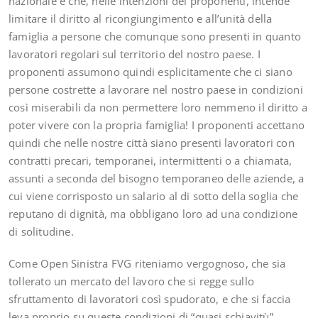
nazionale è che, nelle intenzioni dei proponenti, intende
limitare il diritto al ricongiungimento e all’unità della
famiglia a persone che comunque sono presenti in quanto
lavoratori regolari sul territorio del nostro paese. I
proponenti assumono quindi esplicitamente che ci siano
persone costrette a lavorare nel nostro paese in condizioni
così miserabili da non permettere loro nemmeno il diritto a
poter vivere con la propria famiglia! I proponenti accettano
quindi che nelle nostre città siano presenti lavoratori con
contratti precari, temporanei, intermittenti o a chiamata,
assunti a seconda del bisogno temporaneo delle aziende, a
cui viene corrisposto un salario al di sotto della soglia che
reputano di dignità, ma obbligano loro ad una condizione
di solitudine.
Come Open Sinistra FVG riteniamo vergognoso, che sia
tollerato un mercato del lavoro che si regge sullo
sfruttamento di lavoratori così spudorato, e che si faccia
leva proprio su queste condizioni di “quasi schiavitù”