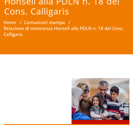
Honsell alla PDLN n. 18 del
Cons. Calligaris
Home
/
Comunicati stampa
/
Relazione di minoranza Honsell alla PDLN n. 18 del Cons.
Calligaris